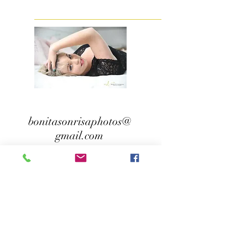
bonitasonrisaphotos@
gmail.com
36 ter rue Montcalm
17000 La Rochelle
(retrouvez-moi directement s
ur Waze)
© 2022 Bonita